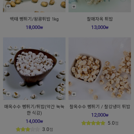
백태 뻥튀기/왕콩튀밥 1kg
찰매자옥 튀밥
18,000
13,000
₩
₩
매옥수수 뻥튀기/튀밥(약간 눅눅
찰옥수수 뻥튀기 / 찰강냉이 튀밥
한 식감)
12,000
₩
14,000
₩
5.0
점
3.0
점