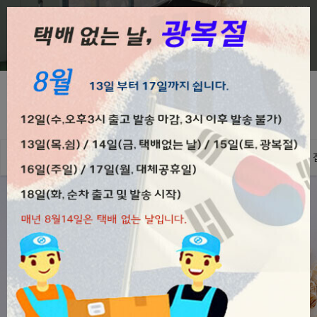
0
ALL
강냉이튀밥류
콩튀밥류
쌀튀밥류
농산물/기타 