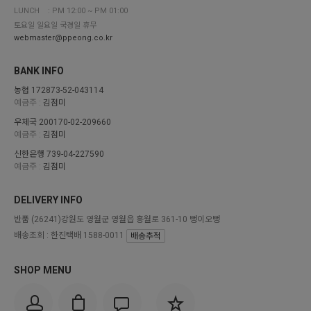
LUNCH : PM 12:00 ~ PM 01:00
토요일 일요일 국경일 휴무
webmaster@ppeong.co.kr
BANK INFO
농협 172873-52-043114
예금주 :
김점미
우체국 200170-02-209660
예금주 :
김점미
신한은행 739-04-227590
예금주 :
김점미
DELIVERY INFO
반품
(26241)강원도 영월군 영월읍 흥월로 361-10 뻥이오뻥
배송조회 : 한진택배 1588-0011
배송추적
SHOP MENU