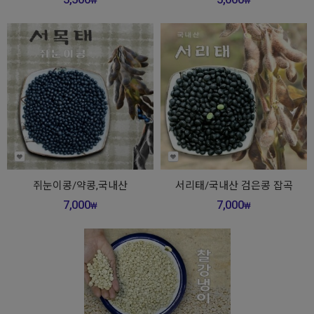
₩
₩
쥐눈이콩/약콩,국내산
서리태/국내산 검은콩 잡곡
7,000
7,000
₩
₩