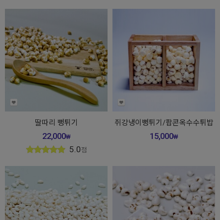
딸따리 뻥튀기
쥐강냉이뻥튀기/팝콘옥수수튀밥
22,000
15,000
₩
₩
5.0
점