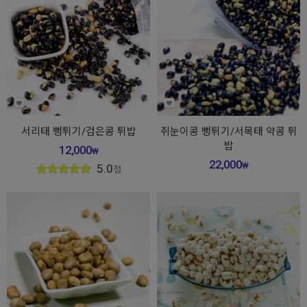
서리태 뻥튀기/검은콩 튀밥
쥐눈이콩 뻥튀기/서목태 약콩 튀
밥
12,000
₩
22,000
₩
5.0
점