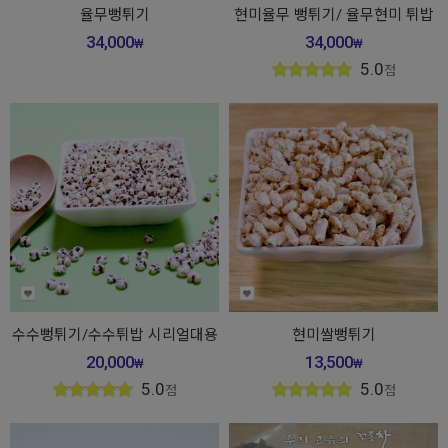
율무뻥튀기
현미율무 뻥튀기/ 율무현미 튀밥
34,000
34,000
₩
₩
5.0
점
수수뻥튀기/수수튀밥 시리얼대용
현미쌀뻥튀기
20,000
13,500
₩
₩
5.0
5.0
점
점