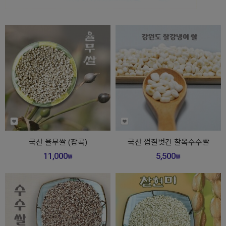
국산 율무쌀 (잡곡)
국산 껍질벗긴 찰옥수수쌀
11,000
5,500
₩
₩