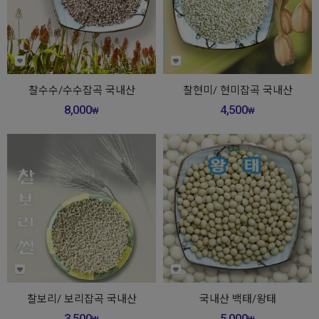
찰수수/수수잡곡 국내산
찰현미/ 현미잡곡 국내산
8,000
4,500
₩
₩
찰보리/ 보리잡곡 국내산
국내산 백태/왕태
3,500
5,000