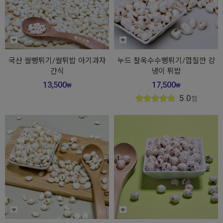
국산 쌀뻥튀기/쌀튀밥 아기과자
누드 찰옥수수뻥튀기/껍질깐 강
간식
냉이 튀밥
13,500
17,500
₩
₩
5.0
점