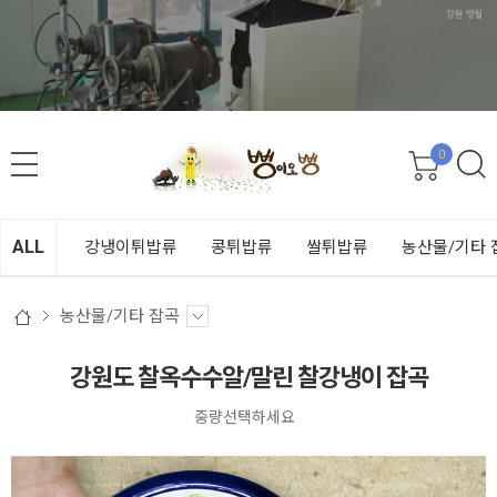
0
ALL
강냉이튀밥류
콩튀밥류
쌀튀밥류
농산물/기타 
농산물/기타 잡곡
강원도 찰옥수수알/말린 찰강냉이 잡곡
중량선택하세요