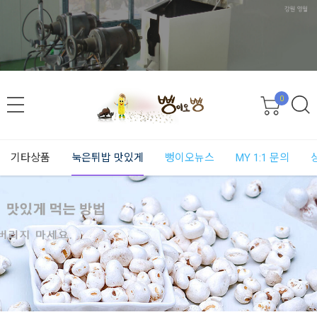
0
기타상품
눅은튀밥 맛있게
뻥이오뉴스
MY 1:1 문의