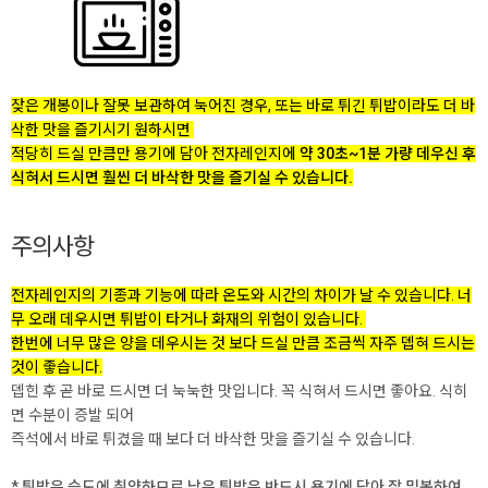
잦은 개봉이나 잘못 보관하여 눅어진 경우, 또는 바로 튀긴 튀밥이라도 더 바
삭한 맛을 즐기시기 원하시면
적당히 드실 만큼만 용기에 담아 전자레인지에
약 30초~1분 가량 데우신 후
식혀서 드시면 훨씬 더 바삭한 맛을 즐기실 수 있습니다.
주의사항
전자레인지의 기종과 기능에 따라 온도와 시간의 차이가 날 수 있습니다.
너
무 오래 데우시면 튀밥이 타거나
화재
의
위험
이 있습니다.
한번에 너무 많은 양을 데우시는 것 보다 드실 만큼 조금씩 자주 뎁혀 드시는
것이 좋습니다.
뎁힌 후 곧 바로 드시면 더 눅눅한 맛입니다. 꼭 식혀서 드시면 좋아요. 식히
면 수분이 증발 되어
즉석에서 바로 튀겼을 때 보다 더 바삭한 맛을 즐기실 수 있습니다.
* 튀밥은 습도에 취약하므로 남은 튀밥은 반드시 용기에 담아 잘 밀봉하여