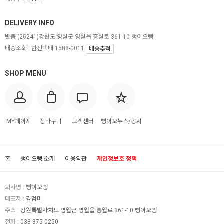
DELIVERY INFO
반품
(26241)강원도 영월군 영월읍 흥월로 361-10 뻥이오뻥
배송조회 : 한진택배 1588-0011
배송추적
SHOP MENU
MY페이지
장바구니
고객센터
뻥이오뉴스/공지
홈
뻥이오뻥 소개
이용약관
개인정보호 정책
회사명 :
뻥이오뻥
대표자 :
김점미
주소 :
강원특별자치도 영월군 영월읍 흥월로 361-10 뻥이오뻥
전화 :
033-375-0250