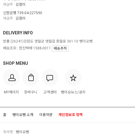
예금주 :
김점미
신한은행 739-04-227590
예금주 :
김점미
DELIVERY INFO
반품
(26241)강원도 영월군 영월읍 흥월로 361-10 뻥이오뻥
배송조회 : 한진택배 1588-0011
배송추적
SHOP MENU
MY페이지
장바구니
고객센터
뻥이오뉴스/공지
홈
뻥이오뻥 소개
이용약관
개인정보호 정책
회사명 :
뻥이오뻥