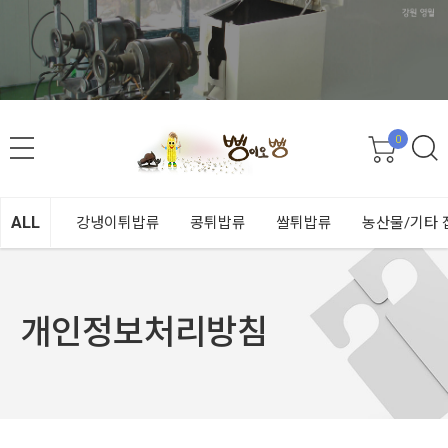
0
ALL
강냉이튀밥류
콩튀밥류
쌀튀밥류
농산물/기타 
개인정보처리방침