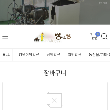
0
ALL
강냉이튀밥류
콩튀밥류
쌀튀밥류
농산물/기타 
장바구니