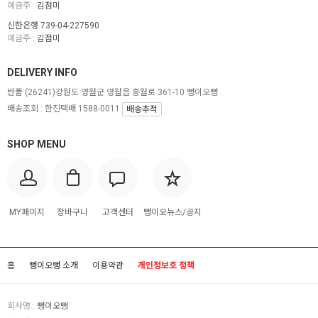
예금주 :
김점미
신한은행 739-04-227590
예금주 :
김점미
DELIVERY INFO
반품
(26241)강원도 영월군 영월읍 흥월로 361-10 뻥이오뻥
배송조회 : 한진택배 1588-0011
배송추적
SHOP MENU
MY페이지
장바구니
고객센터
뻥이오뉴스/공지
홈
뻥이오뻥 소개
이용약관
개인정보호 정책
회사명 :
뻥이오뻥