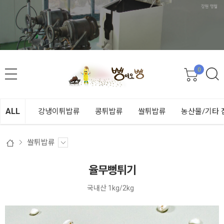
0
ALL
강냉이튀밥류
콩튀밥류
쌀튀밥류
농산물/기타 
쌀튀밥류
율무뻥튀기
국내산 1kg/2kg