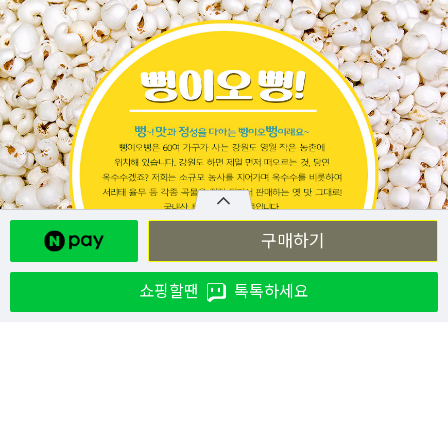
구매하기
쇼핑할땐
톡톡하세요