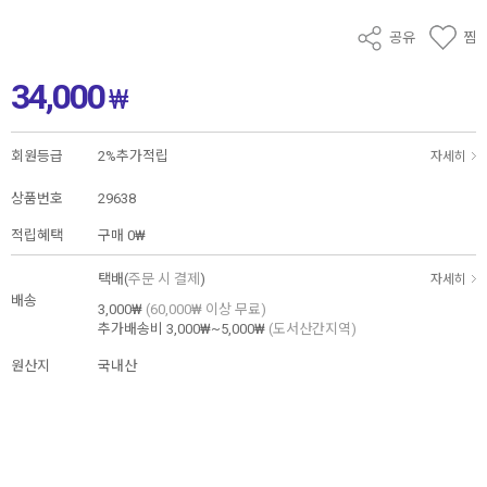
공유
찜
34,000
₩
회원등급
2%추가적립
자세히
상품번호
29638
적립혜택
구매
0₩
택배(
주문 시 결제
)
자세히
배송
3,000₩
(60,000₩ 이상 무료)
추가배송비
3,000₩~5,000₩
(도서산간지역)
원산지
국내산